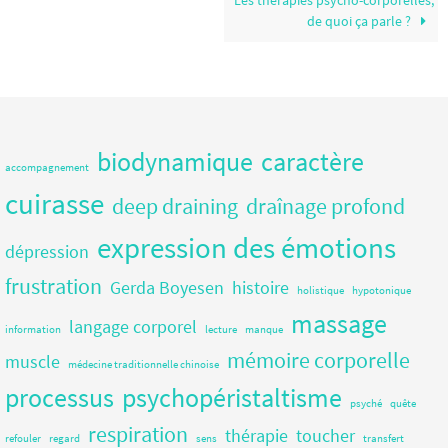
de quoi ça parle ?
biodynamique
caractère
accompagnement
cuirasse
deep draining
draînage profond
expression des émotions
dépression
frustration
Gerda Boyesen
histoire
holistique
hypotonique
massage
langage corporel
information
lecture
manque
mémoire corporelle
muscle
médecine traditionnelle chinoise
processus
psychopéristaltisme
psyché
quête
respiration
thérapie
toucher
refouler
regard
sens
transfert