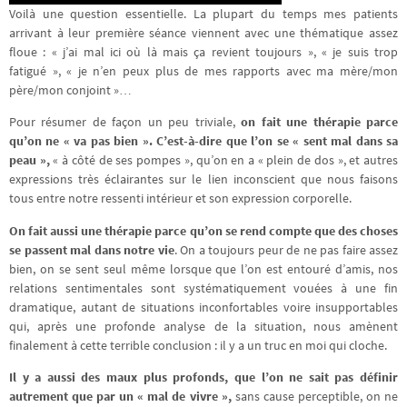
Voilà une question essentielle. La plupart du temps mes patients
arrivant à leur première séance viennent avec une thématique assez
floue : « j’ai mal ici où là mais ça revient toujours », « je suis trop
fatigué », « je n’en peux plus de mes rapports avec ma mère/mon
père/mon conjoint »…
Pour résumer de façon un peu triviale,
on fait une thérapie parce
qu’on ne « va pas bien ». C’est-à-dire que l’on se « sent mal dans sa
peau »,
« à côté de ses pompes », qu’on en a « plein de dos », et autres
expressions très éclairantes sur le lien inconscient que nous faisons
tous entre notre ressenti intérieur et son expression corporelle.
On fait aussi une thérapie parce qu’on se rend compte que des choses
se passent mal dans notre vie
. On a toujours peur de ne pas faire assez
bien, on se sent seul même lorsque que l’on est entouré d’amis, nos
relations sentimentales sont systématiquement vouées à une fin
dramatique, autant de situations inconfortables voire insupportables
qui, après une profonde analyse de la situation, nous amènent
finalement à cette terrible conclusion : il y a un truc en moi qui cloche.
Il y a aussi des maux plus profonds, que l’on ne sait pas définir
autrement que par un « mal de vivre »,
sans cause perceptible, on ne