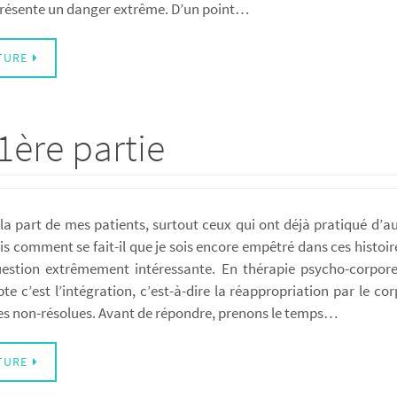
présente un danger extrême. D’un point…
TURE
1ère partie
la part de mes patients, surtout ceux qui ont déjà pratiqué d’a
Mais comment se fait-il que je sois encore empêtré dans ces histoi
uestion extrêmement intéressante. En thérapie psycho-corpor
te c’est l’intégration, c’est-à-dire la réappropriation par le c
es non-résolues. Avant de répondre, prenons le temps…
TURE