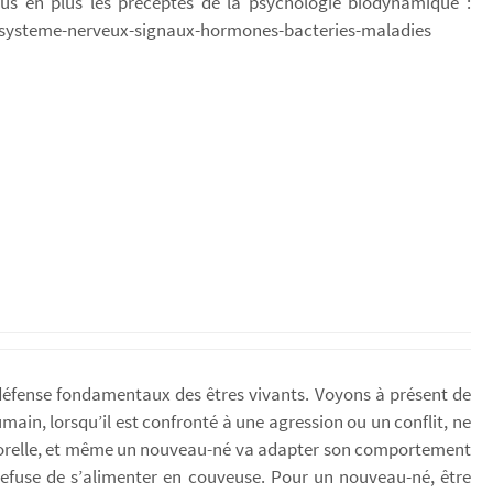
lus en plus les préceptes de la psychologie biodynamique :
s-systeme-nerveux-signaux-hormones-bacteries-maladies
de défense fondamentaux des êtres vivants. Voyons à présent de
ain, lorsqu’il est confronté à une agression ou un conflit, ne
corporelle, et même un nouveau-né va adapter son comportement
refuse de s’alimenter en couveuse. Pour un nouveau-né, être