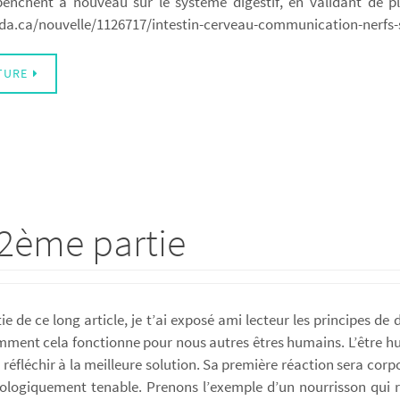
 penchent à nouveau sur le système digestif, en validant de p
nada.ca/nouvelle/1126717/intestin-cerveau-communication-nerf
TURE
 2ème partie
ie de ce long article, je t’ai exposé ami lecteur les principes 
mment cela fonctionne pour nous autres êtres humains. L’être hum
u réfléchir à la meilleure solution. Sa première réaction sera 
biologiquement tenable. Prenons l’exemple d’un nourrisson qui 