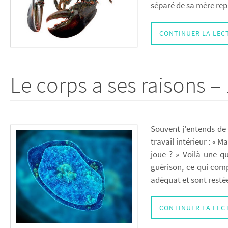
séparé de sa mère re
CONTINUER LA LEC
Le corps a ses raisons – 
Souvent j’entends de 
travail intérieur : « 
joue ? » Voilà une q
guérison, ce qui comp
adéquat et sont resté
CONTINUER LA LEC