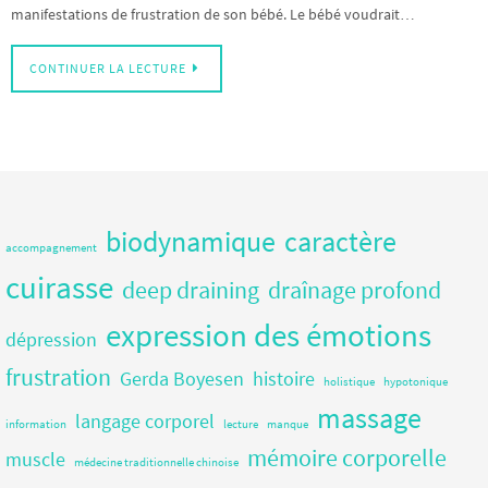
manifestations de frustration de son bébé. Le bébé voudrait…
CONTINUER LA LECTURE
biodynamique
caractère
accompagnement
cuirasse
deep draining
draînage profond
expression des émotions
dépression
frustration
Gerda Boyesen
histoire
holistique
hypotonique
massage
langage corporel
information
lecture
manque
mémoire corporelle
muscle
médecine traditionnelle chinoise