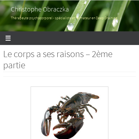
Passer
Christophe Obraczka
vers
le
Thérapeute psychocorporel - spécialiste et formateur en Deep Draining
contenu
Le corps a ses raisons – 2ème
partie