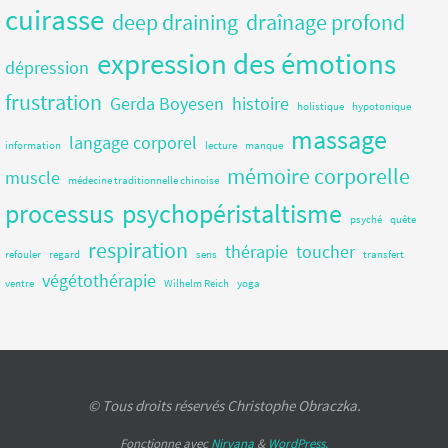
cuirasse
deep draining
draînage profond
expression des émotions
dépression
frustration
Gerda Boyesen
histoire
holistique
hypotonique
massage
langage corporel
information
lecture
manque
mémoire corporelle
muscle
médecine traditionnelle chinoise
processus
psychopéristaltisme
psyché
quête
respiration
thérapie
toucher
refouler
regard
sens
transfert
végétothérapie
ventre
Wilhelm Reich
yoga
© Tous droits réservés Christophe Obraczka.
Fonctionne avec
Nirvana
&
WordPress.