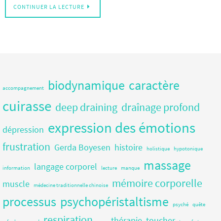
CONTINUER LA LECTURE
biodynamique
caractère
accompagnement
cuirasse
deep draining
draînage profond
expression des émotions
dépression
frustration
Gerda Boyesen
histoire
holistique
hypotonique
massage
langage corporel
information
lecture
manque
mémoire corporelle
muscle
médecine traditionnelle chinoise
processus
psychopéristaltisme
psyché
quête
respiration
thérapie
toucher