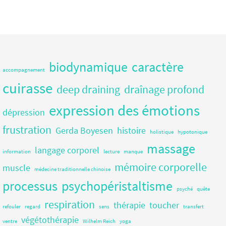
biodynamique
caractère
accompagnement
cuirasse
deep draining
draînage profond
expression des émotions
dépression
frustration
Gerda Boyesen
histoire
holistique
hypotonique
massage
langage corporel
information
lecture
manque
mémoire corporelle
muscle
médecine traditionnelle chinoise
processus
psychopéristaltisme
psyché
quête
respiration
thérapie
toucher
refouler
regard
sens
transfert
végétothérapie
ventre
Wilhelm Reich
yoga