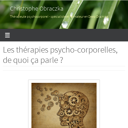
Passer
Christophe Obraczka
vers
le
Thérapeute psychocorporel - spécialiste et formateur en Deep Draining
contenu
Les thérapies psycho-corporelles,
de quoi ça parle ?