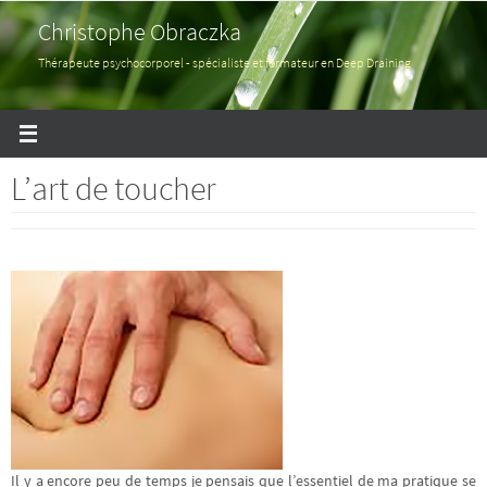
Passer
Christophe Obraczka
vers
le
Thérapeute psychocorporel - spécialiste et formateur en Deep Draining
contenu
L’art de toucher
Il y a encore peu de temps je pensais que l’essentiel de ma pratique se