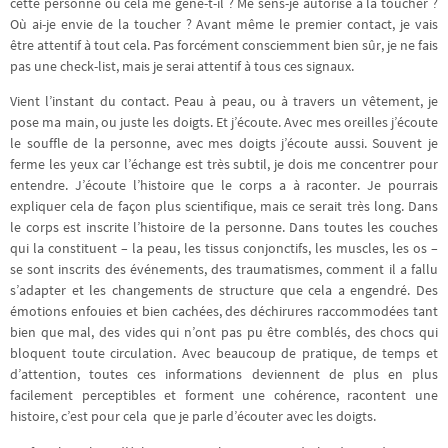
cette personne ou cela me gêne-t-il ? Me sens-je autorisé à la toucher ?
Où ai-je envie de la toucher ? Avant même le premier contact, je vais
être attentif à tout cela. Pas forcément consciemment bien sûr, je ne fais
pas une check-list, mais je serai attentif à tous ces signaux.
Vient l’instant du contact. Peau à peau, ou à travers un vêtement, je
pose ma main, ou juste les doigts. Et j’écoute. Avec mes oreilles j’écoute
le souffle de la personne, avec mes doigts j’écoute aussi. Souvent je
ferme les yeux car l’échange est très subtil, je dois me concentrer pour
entendre. J’écoute l’histoire que le corps a à raconter. Je pourrais
expliquer cela de façon plus scientifique, mais ce serait très long. Dans
le corps est inscrite l’histoire de la personne. Dans toutes les couches
qui la constituent – la peau, les tissus conjonctifs, les muscles, les os –
se sont inscrits des événements, des traumatismes, comment il a fallu
s’adapter et les changements de structure que cela a engendré. Des
émotions enfouies et bien cachées, des déchirures raccommodées tant
bien que mal, des vides qui n’ont pas pu être comblés, des chocs qui
bloquent toute circulation. Avec beaucoup de pratique, de temps et
d’attention, toutes ces informations deviennent de plus en plus
facilement perceptibles et forment une cohérence, racontent une
histoire, c’est pour cela que je parle d’écouter avec les doigts.