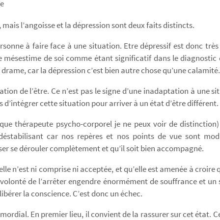
re
ais l’angoisse et la dépression sont deux faits distincts.
onne à faire face à une situation. Etre dépressif est donc très
mésestime de soi comme étant significatif dans le diagnostic 
le drame, car la dépression c’est bien autre chose qu’une calamité.
ion de l’être. Ce n’est pas le signe d’une inadaptation à une s
d’intégrer cette situation pour arriver à un état d’être différent.
 que thérapeute psycho-corporel je ne peux voir de distinction
 déstabilisant car nos repères et nos points de vue sont mod
sser se dérouler complètement et qu’il soit bien accompagné.
lle n’est ni comprise ni acceptée, et qu’elle est amenée à croire q
la volonté de l’arrêter engendre énormément de souffrance et un 
libérer la conscience. C’est donc un échec.
ial. En premier lieu, il convient de la rassurer sur cet état. C