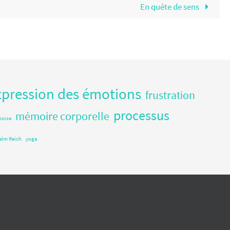
En quête de sens
xpression des émotions
frustration
processus
mémoire corporelle
noise
elm Reich
yoga