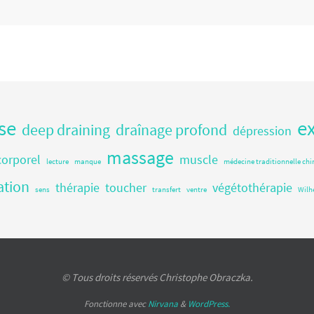
se
e
deep draining
draînage profond
dépression
massage
corporel
muscle
lecture
manque
médecine traditionnelle chi
ation
thérapie
toucher
végétothérapie
sens
transfert
ventre
Wilh
© Tous droits réservés Christophe Obraczka.
Fonctionne avec
Nirvana
&
WordPress.