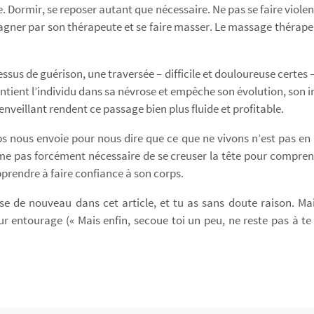
. Dormir, se reposer autant que nécessaire. Ne pas se faire viole
ompagner par son thérapeute et se faire masser. Le massage thérape
ssus de guérison, une traversée – difficile et douloureuse certes 
intient l’individu dans sa névrose et empêche son évolution, son i
eillant rendent ce passage bien plus fluide et profitable.
rps nous envoie pour nous dire que ce que ne vivons n’est pas e
même pas forcément nécessaire de se creuser la tête pour compren
apprendre à faire confiance à son corps.
se de nouveau dans cet article, et tu as sans doute raison. Ma
 entourage (« Mais enfin, secoue toi un peu, ne reste pas à te v