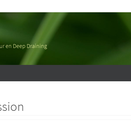
eur en Deep Draining
ssion