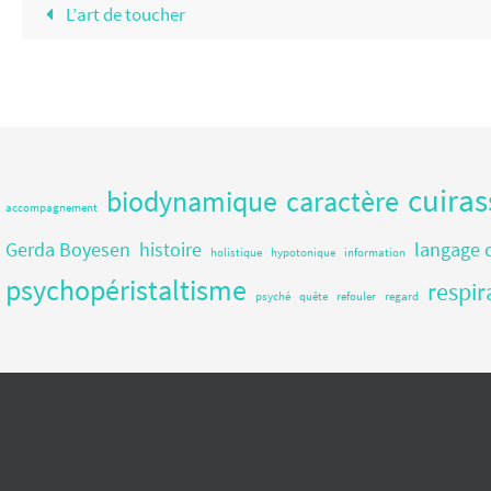
L’art de toucher
cuiras
biodynamique
caractère
accompagnement
Gerda Boyesen
histoire
langage 
holistique
hypotonique
information
psychopéristaltisme
respir
psyché
quête
refouler
regard